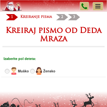
1
Kreiranje pisma
2
3
Kreiraj pismo od Deda
Mraza
Izaberite pol deteta:
Muško
Žensko