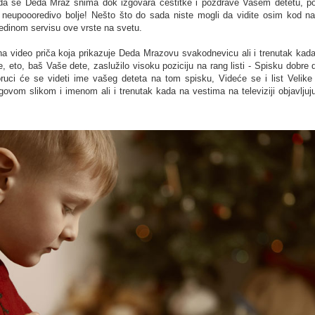
 da se Deda Mraz snima dok izgovara čestitke i pozdrave Vašem detetu, pog
 neupoooredivo bolje! Nešto što do sada niste mogli da vidite osim kod na
edinom servisu ove vrste na svetu.
ana video priča koja prikazuje Deda Mrazovu svakodnevicu ali i trenutak ka
, eto, baš Vaše dete, zaslužilo visoku poziciju na rang listi - Spisku dobre 
oruci će se videti ime vašeg deteta na tom spisku, Videće se i list Velike 
ovom slikom i imenom ali i trenutak kada na vestima na televiziji objavljuj