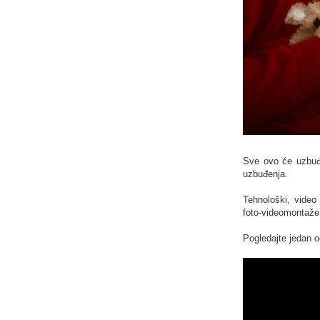
Sve ovo će uzbuđe
uzbuđenja.
Tehnološki, video
foto-videomontaže 
Pogledajte jedan o