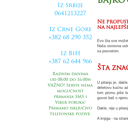
bajko
Iz Srbije
0641213227
Ne propust
na najlepš
Iz Crne Gore
+382 68 290 352
Evo šta sve možet
Naša osnovna usl
sa posvetom.
Iz BiH
+387 62 644 966
Šta zna
Radnim danima
od 08:00 do 16:00h
U pitanju je, dakl
VAŽNO! Servis nema
detetovu kućnu ad
mogućnost
tom pismu piše b
primanja SMS i
govori baš o njemu
Viber poruka!
Dakle, nije u pitan
Primamo isključivo
telefonske pozive.
A knjiga - na stra