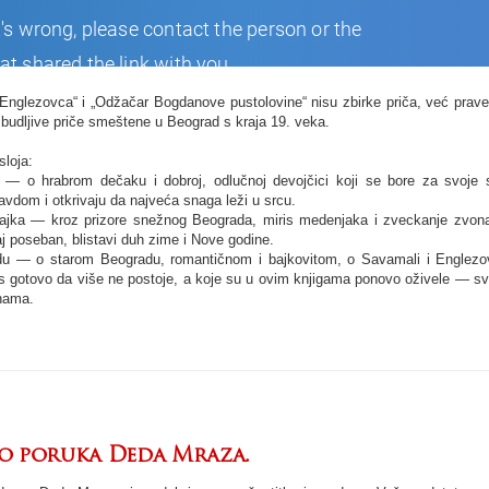
Englezovca“ i „Odžačar Bogdanove pustolovine“ nisu zbirke priča, već prave
zbudljive priče smeštene u Beograd s kraja 19. veka.
sloja:
 — o hrabrom dečaku i dobroj, odlučnoj devojčici koji se bore za svoje 
vdom i otkrivaju da najveća snaga leži u srcu.
ajka — kroz prizore snežnog Beograda, miris medenjaka i zveckanje zvona
j poseban, blistavi duh zime i Nove godine.
adu — o starom Beogradu, romantičnom i bajkovitom, o Savamali i Englezo
s gotovo da više ne postoje, a koje su u ovim knjigama ponovo oživele — sv
nama.
deo poruka Deda Mraza.