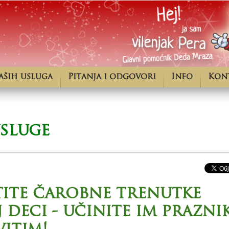
aših usluga
Pitanja i odgovori
Info
Kon
usluge
tite čarobne trenutke
 deci - učinite im prazni