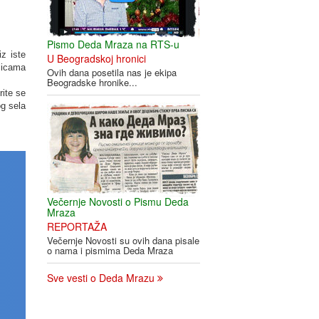
Pismo Deda Mraza na RTS-u
z iste
U Beogradskoj hronici
licama
Ovih dana posetila nas je ekipa
Beogradske hronike...
rite se
og sela
Večernje Novosti o Pismu Deda
Mraza
REPORTAŽA
Večernje Novosti su ovih dana pisale
o nama i pismima Deda Mraza
Sve vesti o Deda Mrazu