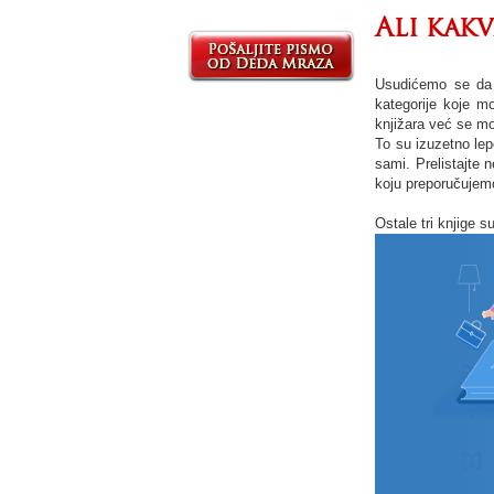
Ali kakv
Usudićemo se da k
kategorije koje m
knjižara već se mog
To su izuzetno lep
sami. Prelistajte 
koju preporučujem
Ostale tri knjige s