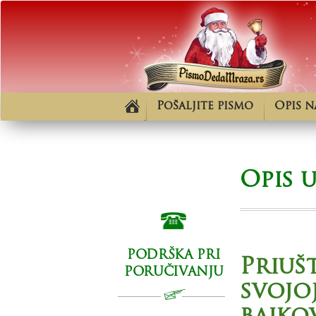
Pošaljite pismo
Opis n
Početna
Opis 
PODRŠKA PRI
Priuš
PORUČIVANJU
svojoj