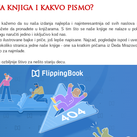
a knjiga i kakvo pismo?
ažemo da su naša izdanja najlepša i najinteresantnija od svih naslova i
ožete da pronađete u knjižarama. S tim što se naše knjige ne nalaze u po
u naručiti jedino i isključivo kod nas.
o ilustrovane bajke i priče, još lepše napisane. Najzad, pogledajte ispod i uve
nekoliko stranica jedne naše knjige - one sa kratkim pričama iz Deda Mrazov
o za najmlađe.
u ozbiljnije štivo za nešto stariju decu.