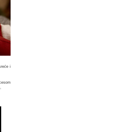
reće i
ocesom
.