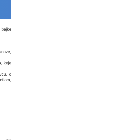
 bajke
snove,
, koje
vcu, o
etlom,