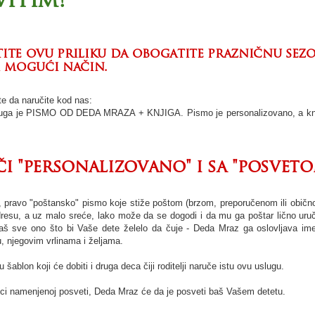
vitim!
ite ovu priliku da obogatite prazničnu sez
i mogući način.
e da naručite kod nas:
uga je PISMO OD DEDA MRAZA + KNJIGA. Pismo je personalizovano, a knj
či "personalizovano" i sa "posveto
e, pravo "poštansko" pismo koje stiže poštom (brzom, preporučenom ili obič
resu, a uz malo sreće, lako može da se dogodi i da mu ga poštar lično uruči
aš sve ono što bi Vaše dete želelo da čuje - Deda Mraz ga oslovljava im
, njegovim vrlinama i željama.
ju šablon koji će dobiti i druga deca čiji roditelji naruče istu ovu uslugu.
nici namenjenoj posveti, Deda Mraz će da je posveti baš Vašem detetu.