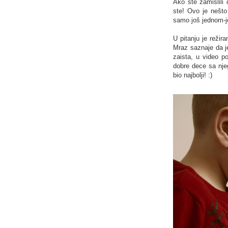
Ako ste zamislili
ste! Ovo je nešto
samo još jednom-j
U pitanju je režir
Mraz saznaje da je
zaista, u video p
dobre dece sa njeg
bio najbolji! :)