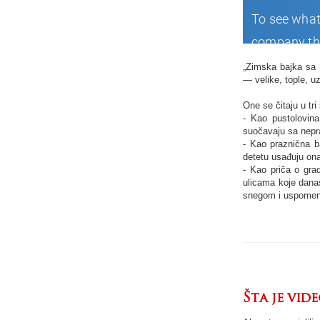
„Zimska bajka sa 
— velike, tople, u
One se čitaju u tri 
- Kao pustolovina
suočavaju sa nepra
- Kao praznična b
detetu usađuju ona
- Kao priča o gr
ulicama koje dana
snegom i uspome
Šta je vi