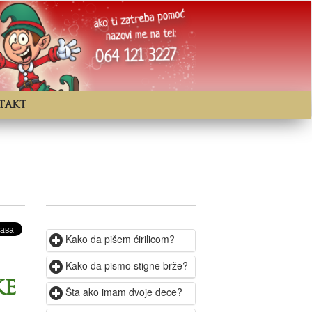
takt
Kako da pišem ćirilicom?
Kako da pismo stigne brže?
ke
Šta ako imam dvoje dece?