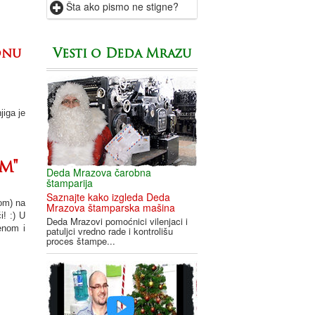
Šta ako pismo ne stigne?
Vesti o Deda Mrazu
onu
iga je
m"
Deda Mrazova čarobna
štamparija
Saznajte kako izgleda Deda
nom) na
Mrazova štamparska mašina
! :) U
Deda Mrazovi pomoćnici vilenjaci i
enom i
patuljci vredno rade i kontrolišu
proces štampe...