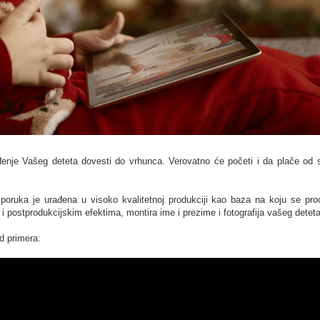
nje Vašeg deteta dovesti do vrhunca. Verovatno će početi i da plače od s
 poruka je urađena u visoko kvalitetnoj produkciji kao baza na koju se pr
i postprodukcijskim efektima, montira ime i prezime i fotografija vašeg deteta
d primera: