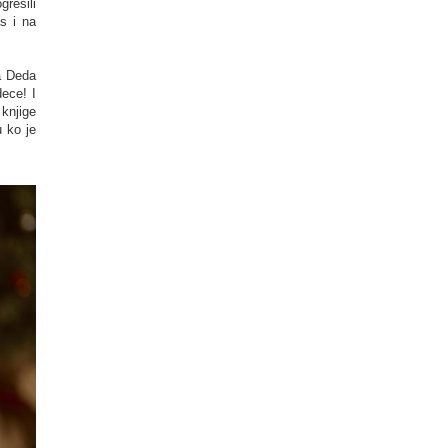
rešili
s i na
da Deda
dece! I
knjige
u ko je