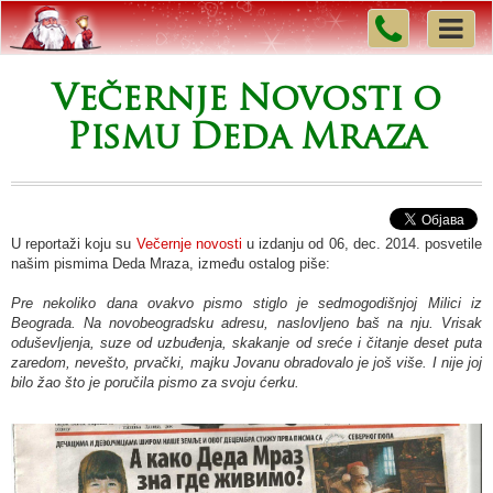
Večernje Novosti o
Pismu Deda Mraza
U reportaži koju su
Večernje novosti
u izdanju od 06, dec. 2014. posvetile
našim pismima Deda Mraza, između ostalog piše:
Pre nekoliko dana ovakvo pismo stiglo je sedmogodišnjoj Milici iz
Beograda. Na novobeogradsku adresu, naslovljeno baš na nju. Vrisak
oduševljenja, suze od uzbuđenja, skakanje od sreće i čitanje deset puta
zaredom, nevešto, prvački, majku Jovanu obradovalo je još više. I nije joj
bilo žao što je poručila pismo za svoju ćerku.