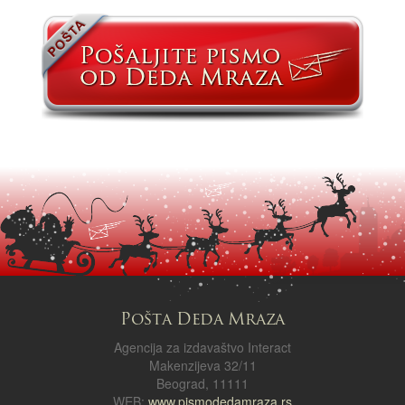
Pošta Deda Mraza
Agencija za izdavaštvo Interact
Makenzijeva 32/11
Beograd, 11111
WEB:
www.pismodedamraza.rs