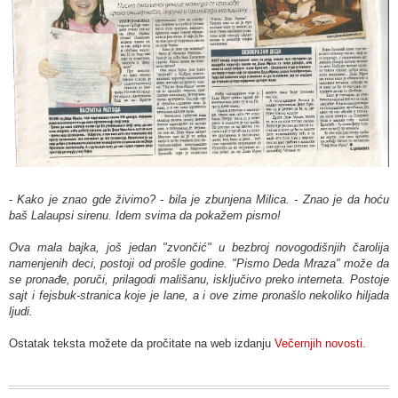
- Kako je znao gde živimo? - bila je zbunjena Milica. - Znao je da hoću
baš Lalaupsi sirenu. Idem svima da pokažem pismo!
Ova mala bajka, još jedan "zvončić" u bezbroj novogodišnjih čarolija
namenjenih deci, postoji od prošle godine. "Pismo Deda Mraza" može da
se pronađe, poruči, prilagodi mališanu, isključivo preko interneta. Postoje
sajt i fejsbuk-stranica koje je lane, a i ove zime pronašlo nekoliko hiljada
ljudi.
Ostatak teksta možete da pročitate na web izdanju
Večernjih novosti.