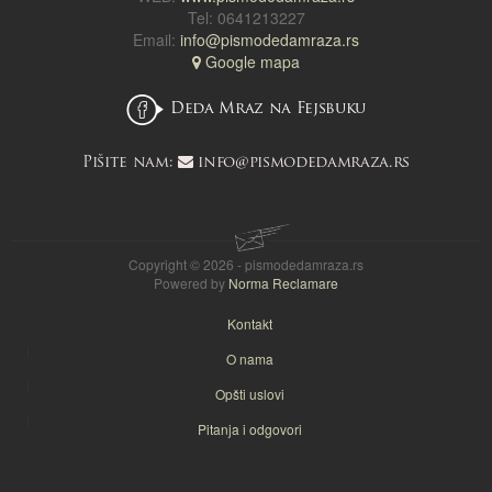
Tel: 0641213227
Email:
info@pismodedamraza.rs
Google mapa
Deda Mraz na Fejsbuku
Pišite nam:
info@pismodedamraza.rs
Copyright © 2026 - pismodedamraza.rs
Powered by
Norma Reclamare
Kontakt
O nama
Opšti uslovi
Pitanja i odgovori